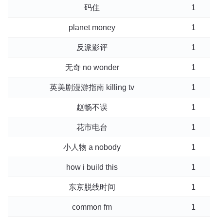
码住
1
planet money
1
反派影评
1
无奇 no wonder
1
英美剧漫游指南 killing tv
1
赵畅不误
1
花市电台
1
小人物 a nobody
1
how i build this
1
东京脱线时间
1
common fm
1