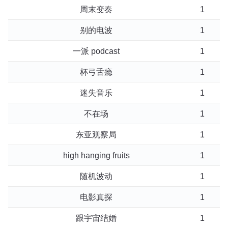
周末变奏
1
别的电波
1
一派 podcast
1
杯弓舌瘾
1
迷失音乐
1
不在场
1
东亚观察局
1
high hanging fruits
1
随机波动
1
电影真探
1
跟宇宙结婚
1