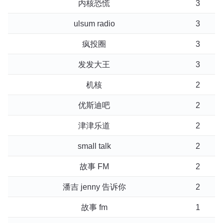
内核恐慌
3
ulsum radio
3
疯投圈
3
发发大王
3
机核
2
优斯迪吧
2
津津乐道
2
small talk
2
故事 FM
2
潘吉 jenny 告诉你
2
故事 fm
1