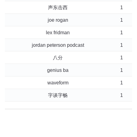
声东击西
1
joe rogan
1
lex fridman
1
jordan peterson podcast
1
八分
1
genius ba
1
waveform
1
字谈字畅
1