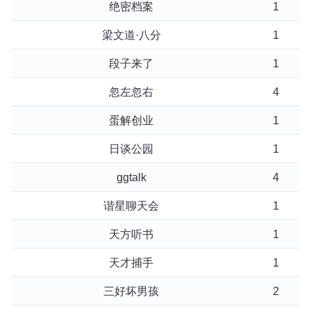
绝密档案
1
梁文道·八分
1
段子来了
1
忽左忽右
4
蛋解创业
1
日谈公园
1
ggtalk
4
谐星聊天会
1
天方听书
1
天才捕手
1
三好坏男孩
2