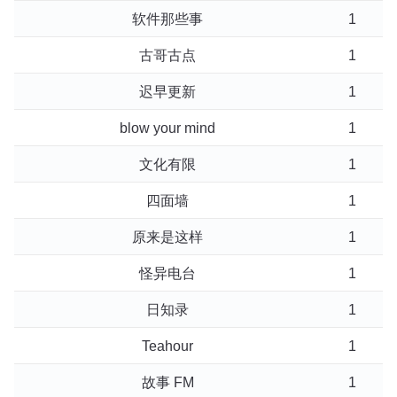
软件那些事
1
古哥古点
1
迟早更新
1
blow your mind
1
文化有限
1
四面墙
1
原来是这样
1
怪异电台
1
日知录
1
Teahour
1
故事 FM
1